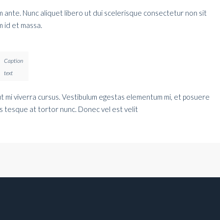
dum ante. Nunc aliquet libero ut dui scelerisque consectetur non sit
 id et massa.
Caption
text
ut mi viverra cursus. Vestibulum egestas elementum mi, et posuere
us tesque at tortor nunc. Donec vel est velit