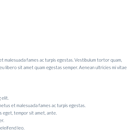
et malesuada fames ac turpis egestas. Vestibulum tortor quam,
c eu libero sit amet quam egestas semper. Aenean ultricies mi vitae
elit.
netus et malesuada fames ac turpis egestas.
es eget, tempor sit amet, ante.
er.
 eleifend leo.