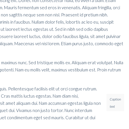
scing elit. Donec non consectetur nulla, eu viverra diam. Etiam
im. Mauris fermentum sed eros in venenatis. Aliquam fringilla, orci
, non sagittis neque sem non nisl. Praesent id pretium nibh.
s in faucibus. Nullam dolor felis, lobortis ac leo eu, suscipit
 ut laoreet lectus egestas ut. Sed in nibh sed odio dapibus
suere laoreet luctus, dolor odio faucibus ligula, sit amet pulvinar
liquam. Maecenas vel nisl lorem. Etiam purus justo, commodo eget
 maximus nunc. Sed tristique mollis ex. Aliquam erat volutpat. Nulla
tenti. Nam eu mollis velit, maximus vestibulum est. Proin rutrum
is. Pellentesque facilisis elit ut orci congue rutrum.
. Cras mattis luctus egestas. Nam diam nisi,
Caption
 sit amet aliquam dui. Nam accumsan egestas ligula non
text
iquet dui. Vivamus non justo tortor. Nunc interdum
liquet condimentum eget sed mauris. Curabitur ut dui