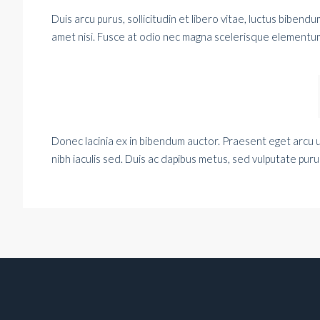
Duis arcu purus, sollicitudin et libero vitae, luctus biben
amet nisi. Fusce at odio nec magna scelerisque elementum
Donec lacinia ex in bibendum auctor. Praesent eget arcu 
nibh iaculis sed. Duis ac dapibus metus, sed vulputate pur