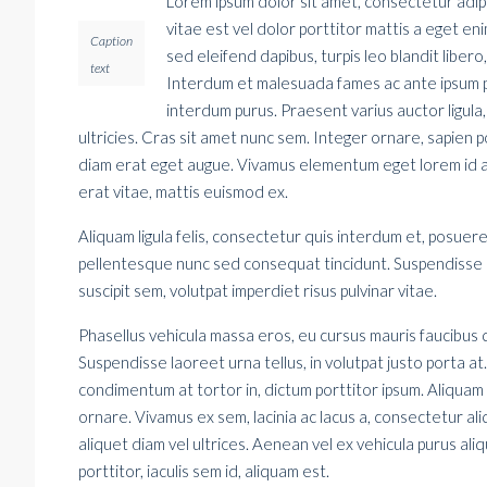
Lorem ipsum dolor sit amet, consectetur adipi
vitae est vel dolor porttitor mattis a eget en
Caption
sed eleifend dapibus, turpis leo blandit libero
text
Interdum et malesuada fames ac ante ipsum primi
interdum purus. Praesent varius auctor ligula,
ultricies. Cras sit amet nunc sem. Integer ornare, sapien po
diam erat eget augue. Vivamus elementum eget lorem id a
erat vitae, mattis euismod ex.
Aliquam ligula felis, consectetur quis interdum et, posuere
pellentesque nunc sed consequat tincidunt. Suspendisse po
suscipit sem, volutpat imperdiet risus pulvinar vitae.
Phasellus vehicula massa eros, eu cursus mauris faucibus qu
Suspendisse laoreet urna tellus, in volutpat justo porta at
condimentum at tortor in, dictum porttitor ipsum. Aliquam
ornare. Vivamus ex sem, lacinia ac lacus a, consectetur al
aliquet diam vel ultrices. Aenean vel ex vehicula purus a
porttitor, iaculis sem id, aliquam est.